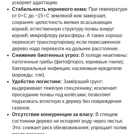
ускоряет адаптацию.
Стабильность корневого кома:
При температуре
от 0∘C до −15∘C земляной ком замерзает,
сохраняя: целостность мелких всасывающих
корней; естественную структуру почвы вокруг
корней; микрофлору ризосферы. А также хорошо
переносит транспортировку, если пересаженное
дерево надо перевезти на дальнее расстояние.
Снижение биогенных угроз:
В холоде неактивны:
патогенные грибы (фитофтороз, корневые гнили);
бактериальные инфекции; насекомые‑вредители
(короеды, тля).
Удобство логистики:
Замёрзший грунт:
выдерживает тяжёлую спецтехнику; исключает
проседание почвы под колёсами; позволяет
подъезжать вплотную к дереву без повреждения
газонов.
Отсутствие конкуренции за влагу:
В спящем
состоянии дерево не испаряет воду через листья.
Это: снижает риск обезвоживания; упрощает полив